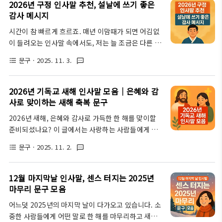
로 확인해 보세요! 명절 증후군, 왜 찾아올까요?길고
2026년 구정 인사말 추천, 설날에 쓰기 좋은
사말 한마디는 정말..
길었던 명절 연휴가 끝나고, 일상으로 돌아와야 한다
감사 메시지
는 생각에 벌써부터 한숨이 나오진 않으셨나요? 솔직
시간이 참 빠르게 흐르죠. 매년 이맘때가 되면 어김없
히 말하면, 저도 매번 명절이 끝나면 몸은 물론 마음까
이 들려오는 인사말 속에서도, 저는 늘 조금은 다른 말
지 축 처지는 느낌을 받아요. 우리 모두가 겪는 이 묘한
을 전하고 싶어 집니다. 지난해 설날, 손수 쓴 짧은 메
피로감을 보통 ‘명절 증후군’이라고 부르죠. 단순히 몸
문구
· 2025. 11. 3.
format_list_bulleted
textsms
시지 한 줄이 뜻밖의 큰 감동으로 돌아왔던 그 순간이
이 힘든 걸 넘어, 정신적인 스트레스까지 동반하기 때
아직도 기억에 남아요. 그때 느꼈습니다. 마음을 움직
문에 정말 많은 분들이 공감하시리라 생각해요. 마음
이는 인사는 거창한 문장이 아니라, 진심이 스며든 한
2026년 기독교 새해 인사말 모음｜은혜와 감
챙김이 중요해요!명절 증후군을..
문장이라는 걸요. 그래서 올해 2026년 설에는 형식적
사로 맞이하는 새해 축복 문구
인 덕담 대신, 따뜻함이 묻어나는 한마디로 마음을 나
2026년 새해, 은혜와 감사로 가득한 한 해를 맞이할
눠보려 합니다. 이번 글에서는 2026년 구정 인사말 트
준비되셨나요? 이 글에서는 사랑하는 사람들에게 깊
렌드와 함께, 정성과 온기를 담은 감사 인사말 문구들
은 감동과 축복을 전할 수 있는 기독교 새해 인사말 30
을 소개하겠습니다. 2026년 구정 인사말, 왜 특별해
문구
· 2025. 11. 2.
format_list_bulleted
textsms
가지를 소개합니다. 가족, 친구, 목사님, 성도님들에게
야 할까요?매년 똑같은 새해 덕담이나 일반적인 인사
전할 특별한 메시지부터, 믿지 않는 이웃에게 복음을
말에 지치신 분들이 많을 거예요. 저도 그랬어요. '새
자연스럽게 전하는 문구까지, 지금 바로 활용 가능한
12월 마지막날 인사말, 센스 터지는 2025년
해 복 많이 받으세요..
다양한 예시들을 만나보세요. 센스 있는 인사말 작성
마무리 문구 모음
팁과 전달 방법까지, 이 모든 정보가 2026년 새해를
어느덧 2025년의 마지막 날이 다가오고 있습니다. 소
더욱 풍성하게 만들어 줄 거예요. 2026년 병오년 새해
중한 사람들에게 어떤 말로 한 해를 마무리하고 새해
인사말, 이렇게 답장해야 센스 만점!연말연시, 2026