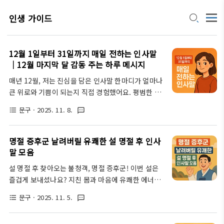
인생 가이드
12월 1일부터 31일까지 매일 전하는 인사말
｜12월 마지막 달 감동 주는 하루 메시지
매년 12월, 저는 진심을 담은 인사말 한마디가 얼마나
큰 위로와 기쁨이 되는지 직접 경험했어요. 평범한 메
시지 속에서도 상대를 향한 깊은 마음이 전해질 때, 한
문구
· 2025. 11. 8.
format_list_bulleted
textsms
해의 마무리가 더욱 특별해지더군요. 다가오는 2025
년 12월에도 소중한 이들에게 잊지 못할 따뜻함을 선
사할 수 있도록, 제가 직접 찾아낸 '12월 인사말' 노하
명절 증후군 날려버릴 유쾌한 설 명절 후 인사
우를 지금부터 함께 나눠볼까요? 12월, 왜 따뜻한 인
말 모음
사가 필요할까요?음... 생각해 보면 12월은 참 복합적
설 명절 후 찾아오는 불청객, 명절 증후군! 이번 설은
인 감정이 교차하는 달인 것 같아요. 한 해를 마무리하
즐겁게 보내셨나요? 지친 몸과 마음에 유쾌한 에너지
는 아쉬움과 함께, 다가올 새해에 대한 설렘과 기대감
를 불어넣어 줄 센스 있는 인사말들을 소개합니다. 따
이 공존하죠. 게다가 크리스마스, 송년회 같은 특별한
문구
· 2025. 11. 5.
format_list_bulleted
textsms
뜻한 위로부터 재치 있는 유머까지, 다양한 톤앤매너
행사들이 이어지면서 사람들 간의 관계도 더 돈독해지
로 주변 사람들에게 활력을 선물하고 싶다면, 지금 바
는 시기고요.이런 시기에 우리가 주고받는 따뜻한 인