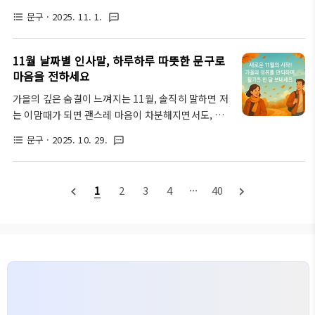
를 맞이할지 생각이 많으시죠? 이 글에서는 따뜻한 진
년 새해 인사말을 주고받을 때 혹시 뻔한 답장만 하고
문구
· 2025. 11. 1.
format_list_bulleted
textsms
심부터 센스 넘치는 유머까지, 다양한 상황에 맞는 12
있지는 않으신가요? 센스 있는 새해 인사 답장은 단순
월 마지막 날 인사말과 2025년 마무리 문구들을 소개
히 예의를 넘어, 상대방과의 관계를 더욱 돈독하게 만
합니다. 당신의 마음을 완벽하게 전달할 베스트 문구
11월 날짜별 인사말, 하루하루 따뜻한 문구로
들고 당신의 ..
를 찾아보세요!작년 이맘때쯤, 눈이 펑펑 내리던 날이
마음을 전하세요
아직도 기억나요. 그날 저는 한 해를 잘 마무리하고 싶
가을의 깊은 숨결이 느껴지는 11월, 솔직히 말하면 저
다는 마음에 늦은 밤까지 친구에게 감사 인사를 보냈
는 이맘때가 되면 괜스레 마음이 차분해지면서도, 동
죠. “1년 동안 고마웠어, 덕분에 웃을 일이 많았어.”
시에 주변 사람들에게 더 따뜻한 온기를 전하고 싶은
그 짧은 문장이 그렇게 따뜻하게 느껴질 줄은 몰랐어
문구
· 2025. 10. 29.
format_list_bulleted
textsms
마음이 들더라고요. 올해 11월은 또 어떤 추억을 선사
요. 어느덧 2025년의 마지막 날이 다가온 지금, 그때
할지 벌써부터 기대되기도 하고요. 이 시기, 우리는 누
처럼 한 해를 돌아보며 마음을 전하고 싶어집니다. 함
군가에게 마음을 전하는 11월 인사말 한마디가 얼마
께한 시간, 곁에서 힘이 되..
1
2
3
4
···
40
navigate_before
navigate_next
나 큰 위로와 기쁨이 되는지 종종 잊곤 하죠.따뜻한 문
구로 우리의 소중한 관계를 더욱 단단하게 만들고, 매
일매일 특별한 날짜별 인사말로 소소한 행복을 선물하
는 것. 제 생각엔 이건 정말 멋진 일이에요. 자, 그럼 지
금부터 11월의 매일매일을 따뜻함으로 채워줄 특별한
인사말들을 함께 살펴볼까요? 11월 1일 ~ 10일: 새로
운 시작과 가을의 끝자락11월의 첫째 주와 둘째 주는
늦가을의 정취가 가장..