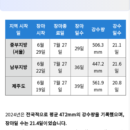
지역 시작
장마
장마종
장마
강수
강수량
일
시작
료일
일수
일수
중부지방
6월
7월 27
506.3
21.1
29일
(서울)
29일
일
mm
일
6월
7월 27
447.2
21.6
남부지방
36일
22일
일
mm
일
6월
7월 27
561.9
20.8
제주도
39일
19일
일
mm
일
2024년은
전국적으로 평균 472mm의 강수량을 기록했으며,
장마일 수는 21.4일이었습니다.